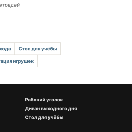
етрадей
входа
Стол для учёбы
тация игрушек
Рабочий уголок
Диван выходного дня
Стол для учёбы