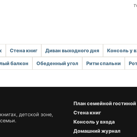
т
к
Стена книг
Диван выходного дня
Консоль у 
лый балкон
Обеденный угол
Ритм спальни
Ро
План семейной гостиной
Стена книг
книгах, детской зоне,
 семьи.
Консоль у входа
Домашний журнал